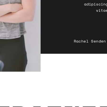
adipiscin
vita
Rachel Senden