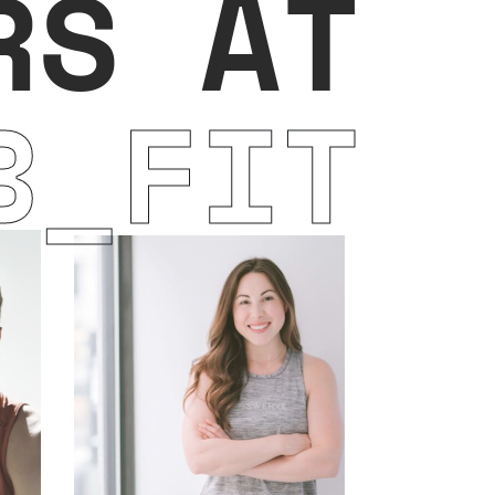
RS AT
B_FIT