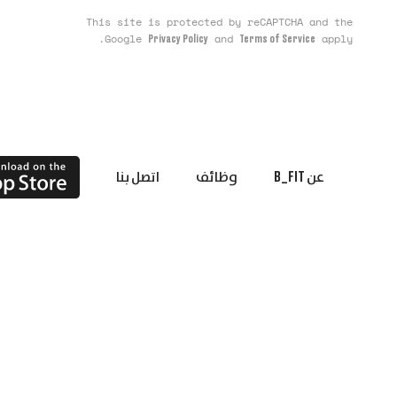
This site is protected by reCAPTCHA and the
Google
and
apply.
Privacy Policy
Terms of Service
عن B_FIT
وظائف
اتصل بنا