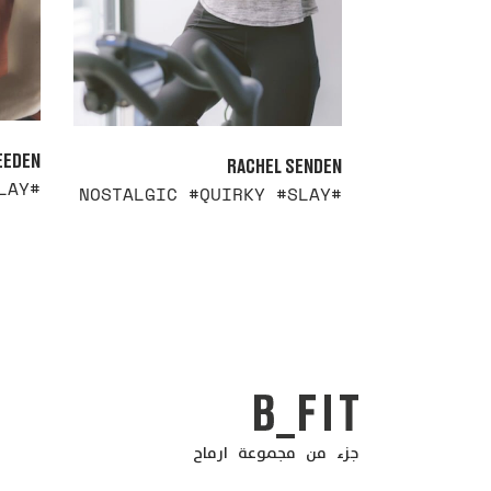
EEDEN
RACHEL SENDEN
#NOSTALGIC #QUIRKY #SLAY
#NOSTALGIC #QUIRKY #SLAY
 MORE
READ MORE
جزء من مجموعة ارماح