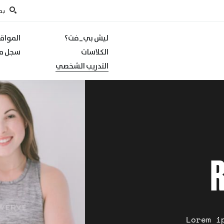
بح
ليش بي_فت؟
المواق
الكلاسات
سجل مع
التدريب الشخصي
R
Lorem i